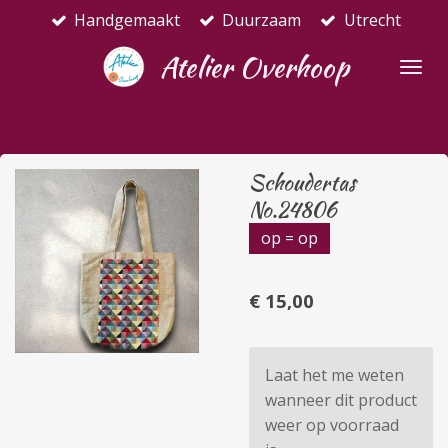
Handgemaakt
Duurzaam
Utrecht
Ga
direct
Atelier Overhoop
naar
de
hoofdinhoud
Schoudertas
No.24806
op = op
€ 15,00
Laat het me weten
wanneer dit product
weer op voorraad