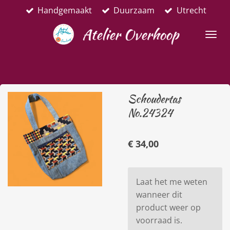
Handgemaakt
Duurzaam
Utrecht
Ga
direct
Atelier Overhoop
naar
de
hoofdinhoud
Schoudertas
No.24324
€ 34,00
Laat het me weten
wanneer dit
product weer op
voorraad is.