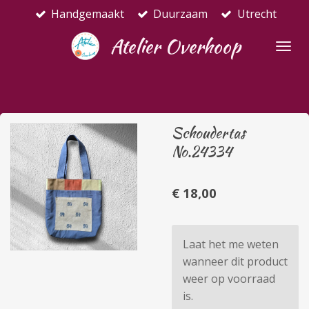
Handgemaakt
Duurzaam
Utrecht
Ga
direct
Atelier Overhoop
naar
de
hoofdinhoud
Schoudertas
No.24334
€ 18,00
Laat het me weten
wanneer dit product
weer op voorraad
is.