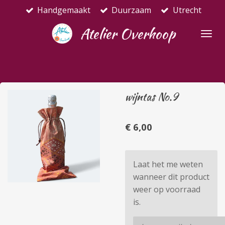
Handgemaakt
Duurzaam
Utrecht
Ga
direct
Atelier Overhoop
naar
de
hoofdinhoud
wijntas No.9
€ 6,00
Laat het me weten
wanneer dit product
weer op voorraad
is.