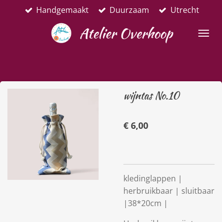
Handgemaakt
Duurzaam
Utrecht
Ga
direct
Atelier Overhoop
naar
de
hoofdinhoud
wijntas No.10
€ 6,00
kledinglappen |
herbruikbaar | sluitbaar
|38*20cm |