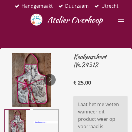
Handgemaakt
Duurzaam
Utrecht
Ga
direct
Atelier Overhoop
naar
de
hoofdinhoud
Keukenschort
No.24312
€ 25,00
Laat het me weten
wanneer dit
product weer op
voorraad is.