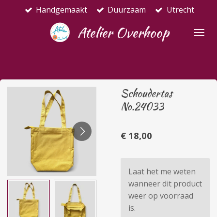
Handgemaakt
Duurzaam
Utrecht
Ga
direct
Atelier Overhoop
naar
de
hoofdinhoud
Schoudertas
No.24033
€ 18,00
Laat het me weten
wanneer dit product
weer op voorraad
is.