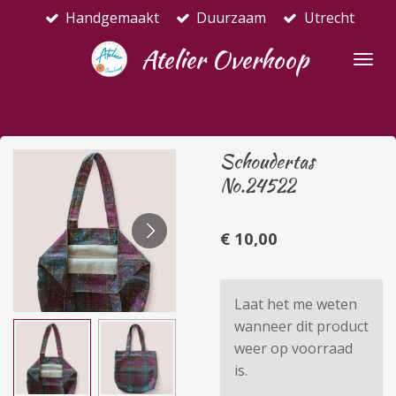
Handgemaakt
Duurzaam
Utrecht
Ga
direct
Atelier Overhoop
naar
de
hoofdinhoud
Schoudertas
No.24522
€ 10,00
Laat het me weten
wanneer dit product
weer op voorraad
is.