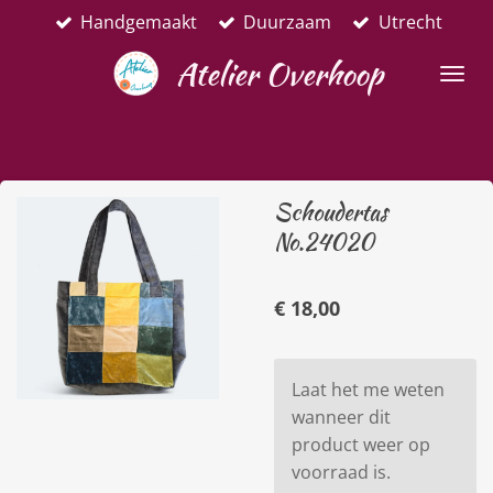
Handgemaakt
Duurzaam
Utrecht
Ga
direct
Atelier Overhoop
naar
de
hoofdinhoud
Schoudertas
No.24020
€ 18,00
Laat het me weten
wanneer dit
product weer op
voorraad is.