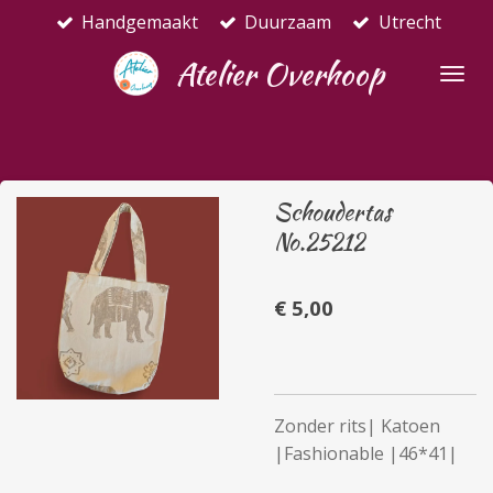
Handgemaakt
Duurzaam
Utrecht
Ga
direct
Atelier Overhoop
naar
de
hoofdinhoud
Schoudertas
No.25212
€ 5,00
Zonder rits| Katoen
|Fashionable |46*41|