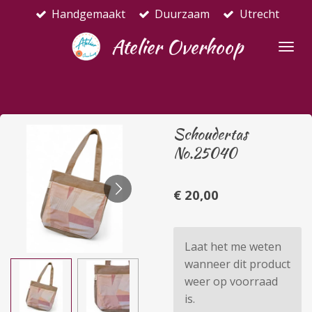
Handgemaakt
Duurzaam
Utrecht
Ga
direct
Atelier Overhoop
naar
de
hoofdinhoud
Schoudertas
No.25040
€ 20,00
Laat het me weten
wanneer dit product
weer op voorraad
is.