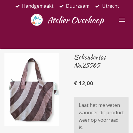
Handgemaakt
Duurzaam
Utrecht
Ga
direct
Atelier Overhoop
naar
de
hoofdinhoud
Schoudertas
No.25565
€ 12,00
Laat het me weten
wanneer dit product
weer op voorraad
is.