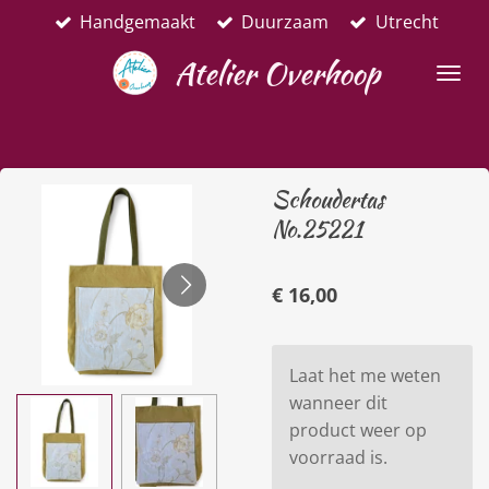
Handgemaakt
Duurzaam
Utrecht
Ga
direct
Atelier Overhoop
naar
de
hoofdinhoud
Schoudertas
No.25221
€ 16,00
Laat het me weten
wanneer dit
product weer op
voorraad is.