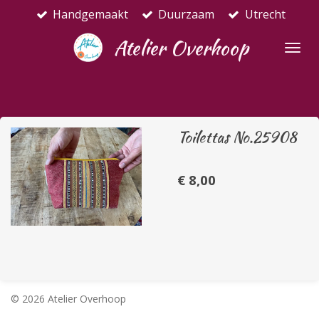
Handgemaakt
Duurzaam
Utrecht
Ga
direct
Atelier Overhoop
naar
de
hoofdinhoud
Toilettas No.25908
€ 8,00
© 2026 Atelier Overhoop