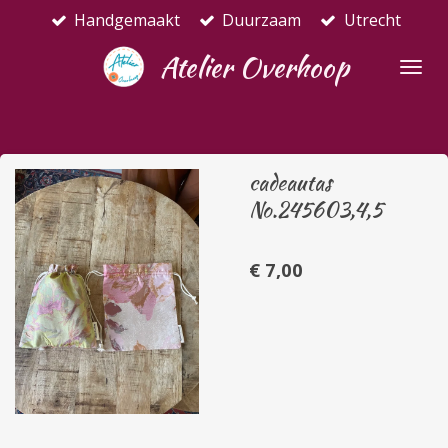
Handgemaakt
Duurzaam
Utrecht
Ga
direct
Atelier Overhoop
naar
de
hoofdinhoud
cadeautas
No.245603,4,5
€ 7,00