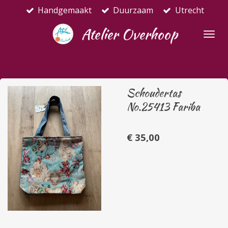
Handgemaakt
Duurzaam
Utrecht
Ga
direct
Atelier Overhoop
naar
de
hoofdinhoud
Schoudertas
No.25413 Fariba
€ 35,00