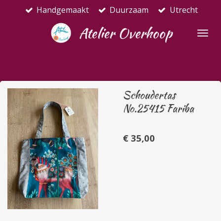
Handgemaakt
Duurzaam
Utrecht
Ga
direct
Atelier Overhoop
naar
de
hoofdinhoud
Schoudertas
No.25415 Fariba
€ 35,00